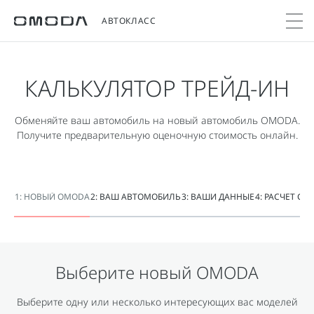
АВТОКЛАСС
КАЛЬКУЛЯТОР ТРЕЙД-ИН
Покупателям
Мир OMODA
Владельцам
Модели
Обменяйте ваш автомобиль на новый автомобиль OMODA.
C5
Получите предварительную оценочную стоимость онлайн.
Выбор и покупка
Сервис
О бренде
от 2 299 000 ₽*
Сравнить комплектации
Записаться на сервис
Новости
Записаться на тест-драйв
Кузовной ремонт
Онлайн-сервисы
C7
1: НОВЫЙ OMODA
2: ВАШ АВТОМОБИЛЬ
3: ВАШИ ДАННЫЕ
4: РАСЧЕТ С
Cпецпредложения
Сервисные акции
Приложение O&J
от 2 739 000 ₽*
Прайс-листы
Поддержка
Клуб владельцев OMODA
OMODA Лизинг
Помощь на дороге
Бренд JAECOO
Выберите новый
OMODA
Кредит и страхование
Гарантия
Правовая информация
Кредитные программы
Дополнительная техническая поддержка
Выберите одну или несколько интересующих вас моделей