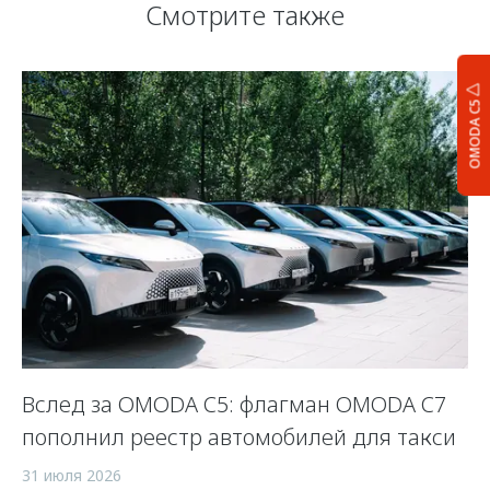
Смотрите также
OMODA C5
Вслед за OMODA C5: флагман OMODA C7
С
пополнил реестр автомобилей для такси
п
а
31 июля 2026