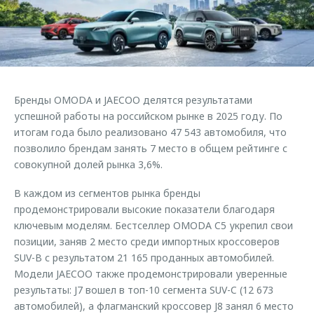
Страхование
Руководства по эксплуатации
Обратная связь
Кредитный калькулятор
Клиентская поддержка
Аксессуары
O&J Автоклуб
Одежда и сувениры
Клуб владельцев OMODA
Бренды OMODA и JAECOO делятся результатами
Оригинальные аксессуары
Приложение O&J
успешной работы на российском рынке в 2025 году. По
Запчасти
итогам года было реализовано 47 543 автомобиля, что
Аксессуары
позволило брендам занять 7 место в общем рейтинге с
Трейд-ин
Одежда и сувениры
совокупной долей рынка 3,6%.
Калькулятор трейд-ин
Оригинальные аксессуары
В каждом из сегментов рынка бренды
Запчасти
продемонстрировали высокие показатели благодаря
ключевым моделям. Бестселлер OMODA C5 укрепил свои
позиции, заняв 2 место среди импортных кроссоверов
SUV-B с результатом 21 165 проданных автомобилей.
Модели JAECOO также продемонстрировали уверенные
результаты: J7 вошел в топ-10 сегмента SUV-C (12 673
автомобилей), а флагманский кроссовер J8 занял 6 место