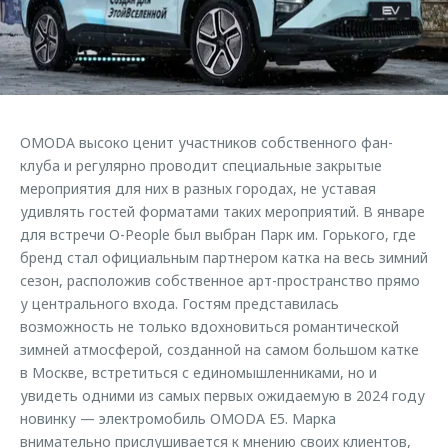
Страхование
Руководства по эксплуатации
Обратная связь
Кредитный калькулятор
Клиентская поддержка
Аксессуары
O&J Автоклуб
Одежда и сувениры
Клуб владельцев OMODA
OMODA высоко ценит участников собственного фан-
Оригинальные аксессуары
Приложение O&J
клуба и регулярно проводит специальные закрытые
Запчасти
мероприятия для них в разных городах, не уставая
Аксессуары
удивлять гостей форматами таких мероприятий. В январе
Трейд-ин
Одежда и сувениры
для встречи O-People был выбран Парк им. Горького, где
бренд стал официальным партнером катка на весь зимний
Калькулятор трейд-ин
Оригинальные аксессуары
сезон, расположив собственное арт-пространство прямо
Запчасти
у центрального входа. Гостям представилась
возможность не только вдохновиться романтической
зимней атмосферой, созданной на самом большом катке
в Москве, встретиться с единомышленниками, но и
увидеть одними из самых первых ожидаемую в 2024 году
новинку — электромобиль OMODA E5. Марка
внимательно прислушивается к мнению своих клиентов,