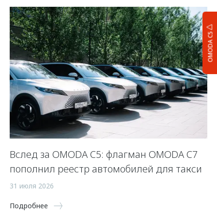
OMODA C5
Вслед за OMODA C5: флагман OMODA C7
С
пополнил реестр автомобилей для такси
п
а
31 июля 2026
5 
Подробнее