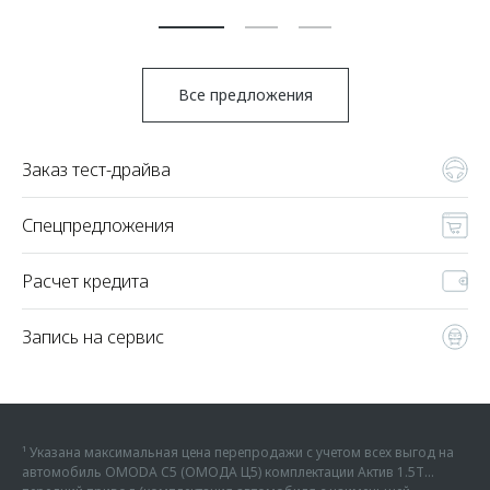
По
Все предложения
Заказ тест-драйва
Спецпредложения
Расчет кредита
Запись на сервис
¹ Указана максимальная цена перепродажи с учетом всех выгод на
автомобиль OMODA C5 (ОМОДА Ц5) комплектации Актив 1.5Т