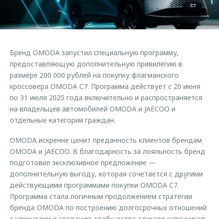
Страхование
Руководства по эксплуатации
Обратная связь
Кредитный калькулятор
Клиентская поддержка
Аксессуары
O&J Автоклуб
Бренд OMODA запустил специальную программу,
Одежда и сувениры
Клуб владельцев OMODA
предоставляющую дополнительную привилегию в
Оригинальные аксессуары
Приложение O&J
размере 200 000 рублей на покупку флагманского
кроссовера OMODA C7. Программа действует с 20 июня
Запчасти
Аксессуары
по 31 июля 2025 года включительно и распространяется
на владельцев автомобилей OMODA и JAECOO и
Трейд-ин
Одежда и сувениры
отдельные категории граждан.
Калькулятор трейд-ин
Оригинальные аксессуары
OMODA искренне ценит преданность клиентов брендам
Запчасти
OMODA и JAECOO. В благодарность за лояльность бренд
подготовил эксклюзивное предложение —
дополнительную выгоду, которая сочетается с другими
действующими программами покупки OMODA C7.
Программа стала логичным продолжением стратегии
бренда OMODA по построению долгосрочных отношений
с клиентами и созданию сообщества единомышленников.