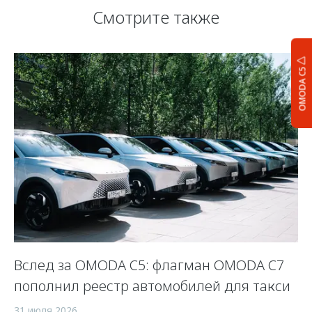
Смотрите также
OMODA C5
Вслед за OMODA C5: флагман OMODA C7
С
пополнил реестр автомобилей для такси
п
а
31 июля 2026