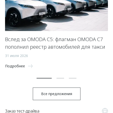
Вслед за OMODA C5: флагман OMODA C7
С
пополнил реестр автомобилей для такси
п
а
31 июля 2026
5 
Подробнее
По
Все предложения
Заказ тест-драйва