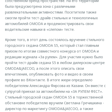
собственном бренд-пространстве. На его территории
была предусмотрена зона с различными
развлекательными активностями. Посетители также
смогли пройти тест-драйв стильных и технологичных
автомобилей OMODA и продемонстрировать свои
водительские навыки в «слепом» тесте.
Кроме того, в этот день состоялось вручение стильного
городского седана OMODA S5, который стал главным
призом по итогам совместного конкурса от OMODA и
редакции журнала «За рулем». Для участия нужно было
пройти тест-драйв седана S5 в любом дилерском центре
OMODA&JAECOO, а после этого описать свои
впечатления, опубликовать фото и видео в своем
профиле во ВКонтакте. В итоге жюри определило
победителем Александра Фирсова из Казани. Он вместе с
супругой приехал за автомобилем на «ЗА РУЛЕМ ФЕСТ».
Стильный городской седан OMODA S5 в торжественной
обстановке победителю вручили Светлана Гречишкина -
директор по маркетингу OMODA&JAECOO, а также