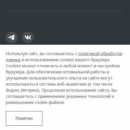
офертой.
Используя сайт, вы соглашаетесь с
политикой обработки
данных
и использованием cookies вашего браузера.
Cookies можно отключить в любой момент в настройках
браузера. Для обеспечения оптимальной работы и
улучшения пользовательского опыта на сайте могут
использоваться системы веб-аналитики (в том числе
Горячая линия OMODA:
+7 (487) 270-70-20
Яндекс.Метрика). Продолжая использование сайта, Вы
соглашаетесь с применением указанных технологий и
© 2026 Автокласс
размещением cookie-файлов.
Модельный ряд
Архивные модели
Контакты
Правовая информация
Понятно