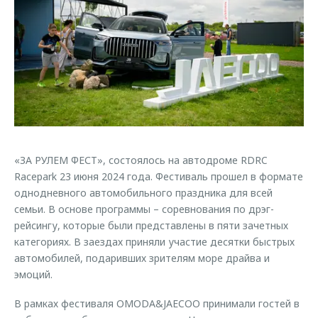
Страхование
Руководства по эксплуатации
Обратная связь
Кредитный калькулятор
Клиентская поддержка
Аксессуары
O&J Автоклуб
Одежда и сувениры
Клуб владельцев OMODA
Оригинальные аксессуары
Приложение O&J
Запчасти
Аксессуары
«ЗА РУЛЕМ ФЕСТ», состоялось на автодроме RDRC
Трейд-ин
Одежда и сувениры
Racepark 23 июня 2024 года. Фестиваль прошел в формате
Калькулятор трейд-ин
Оригинальные аксессуары
однодневного автомобильного праздника для всей
Запчасти
семьи. В основе программы – соревнования по дрэг-
рейсингу, которые были представлены в пяти зачетных
категориях. В заездах приняли участие десятки быстрых
автомобилей, подаривших зрителям море драйва и
эмоций.
В рамках фестиваля OMODA&JAECOO принимали гостей в