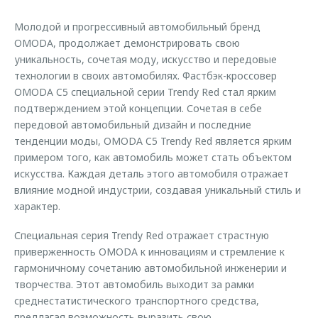
Страхование
Руководства по эксплуатации
Обратная связь
Молодой и прогрессивный автомобильный бренд
Кредитный калькулятор
Клиентская поддержка
OMODA, продолжает демонстрировать свою
уникальность, сочетая моду, искусство и передовые
Аксессуары
O&J Автоклуб
технологии в своих автомобилях. Фастбэк-кроссовер
Одежда и сувениры
Клуб владельцев OMODA
OMODA C5 специальной серии Trendy Red стал ярким
подтверждением этой концепции. Сочетая в себе
Оригинальные аксессуары
Приложение O&J
передовой автомобильный дизайн и последние
Запчасти
Аксессуары
тенденции моды, OMODA C5 Trendy Red является ярким
примером того, как автомобиль может стать объектом
Трейд-ин
Одежда и сувениры
искусства. Каждая деталь этого автомобиля отражает
Калькулятор трейд-ин
Оригинальные аксессуары
влияние модной индустрии, создавая уникальный стиль и
характер.
Запчасти
Специальная серия Trendy Red отражает страстную
приверженность OMODA к инновациям и стремление к
гармоничному сочетанию автомобильной инженерии и
творчества. Этот автомобиль выходит за рамки
среднестатистического транспортного средства,
предлагая возможность выразить свою