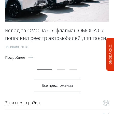
Вслед за OMODA C5: флагман OMODA C7
С
пополнил реестр автомобилей для такси
п
а
31 июля 2026
OMODA C5
5 
Подробнее
По
Все предложения
Заказ тест-драйва