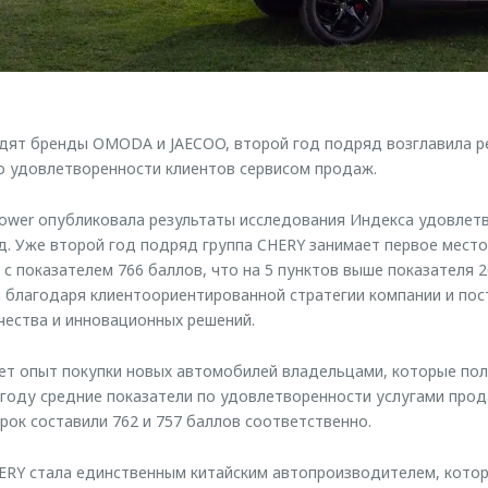
дят бренды OMODA и JAECOO, второй год подряд возглавила ре
о удовлетворенности клиентов сервисом продаж.
 Power опубликовала результаты исследования Индекса удовле
год. Уже второй год подряд группа CHERY занимает первое мест
 с показателем 766 баллов, что на 5 пунктов выше показателя 
 благодаря клиентоориентированной стратегии компании и по
ества и инновационных решений.
ет опыт покупки новых автомобилей владельцами, которые по
м году средние показатели по удовлетворенности услугами про
рок составили 762 и 757 баллов соответственно.
ERY стала единственным китайским автопроизводителем, котор