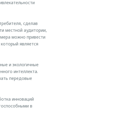
ривлекательности
требителя, сделав
ти местной аудитории,
имера можно привести
 который является
ные и экологичные
енного интеллекта.
вать передовые
ботка инноваций
нтоспособными в