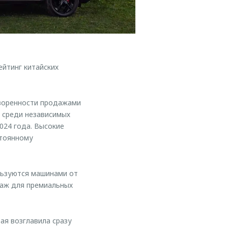
йтинг китайских
творенности продажами
о среди независимых
2024 года. Высокие
стоянному
льзуются машинами от
даж для премиальных
ая возглавила сразу