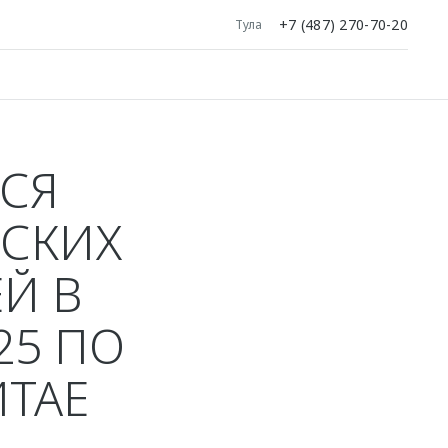
+7 (487) 270-70-20
Тула
ТСЯ
ЙСКИХ
Й В
25 ПО
ИТАЕ