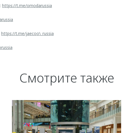
:
https://t.me/omodarussia
arussia
:
https://t.me/jaecoo\_russia
orussia
Смотрите также