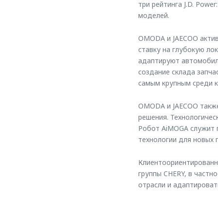
три рейтинга J.D. Pow
моделей.
OMODA и JAECOO актив
ставку на глубокую ло
адаптируют автомобили
создание склада запча
самым крупным среди к
OMODA и JAECOO также
решения. Технологичес
Робот AiMOGA служит 
технологии для новых 
Клиентоориентированна
группы CHERY, в частн
отрасли и адаптироват