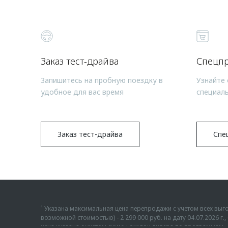
Заказ тест-драйва
Спецп
Запишитесь на пробную поездку в
Узнайте 
удобное для вас время
специал
Заказ тест-драйва
Спе
¹ Указана максимальная цена перепродажи с учетом всех в
возможной стоимостью) - 2 299 000 руб. на дату 04.07.2026 
цена указана с учетом суммы скидок дилера по программам «