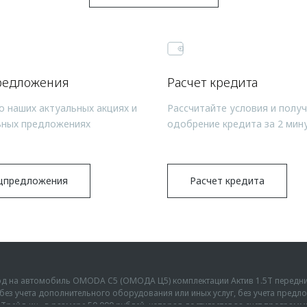
редложения
Расчет кредита
о наших актуальных акциях и
Рассчитайте условия и полу
ьных предложениях
одобрение кредита за 2 мин
цпредложения
Расчет кредита
ыгод на автомобиль OMODA C5 (ОМОДА Ц5) комплектации Актив 1.5Т передн
г., без учета дополнительного оборудования или иных услуг, без учета пре
Трейд-ин» в размере 50 000 рублей, которая достигается за счет програм