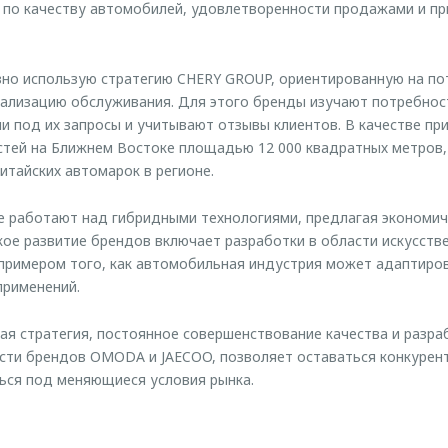
er: по качеству автомобилей, удовлетворенности продажами и п
но использую стратегию CHERY GROUP, ориентированную на по
кализацию обслуживания. Для этого бренды изучают потребнос
 под их запросы и учитывают отзывы клиентов. В качестве пр
стей на Ближнем Востоке площадью 12 000 квадратных метров,
итайских автомарок в регионе.
 работают над гибридными технологиями, предлагая экономич
кое развитие брендов включает разработки в области искусств
примером того, как автомобильная индустрия может адаптиро
применений.
я стратегия, постоянное совершенствование качества и разра
ости брендов OMODA и JAECOO, позволяет оставаться конкуре
ься под меняющиеся условия рынка.