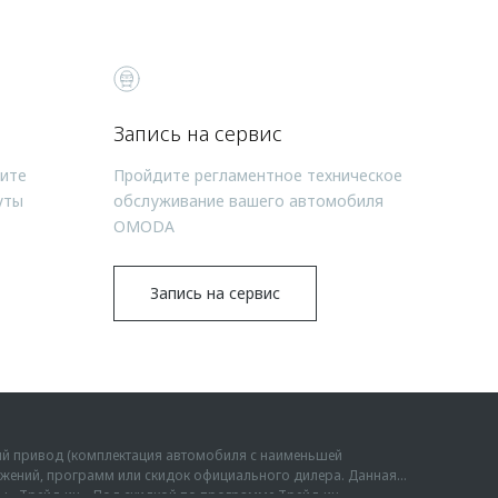
Запись на сервис
чите
Пройдите регламентное техническое
уты
обслуживание вашего автомобиля
OMODA
Запись на сервис
ий привод (комплектация автомобиля с наименьшей
дложений, программ или скидок официального дилера. Данная
мы «Трейд-ин». Под скидкой по программе Трейд-ин