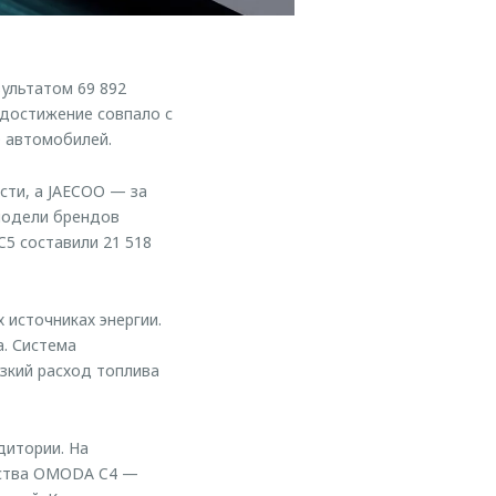
ультатом 69 892
 достижение совпало с
0 автомобилей.
сти, а JAECOO — за
 модели брендов
5 составили 21 518
 источниках энергии.
а. Система
зкий расход топлива
дитории. На
дства OMODA C4 —