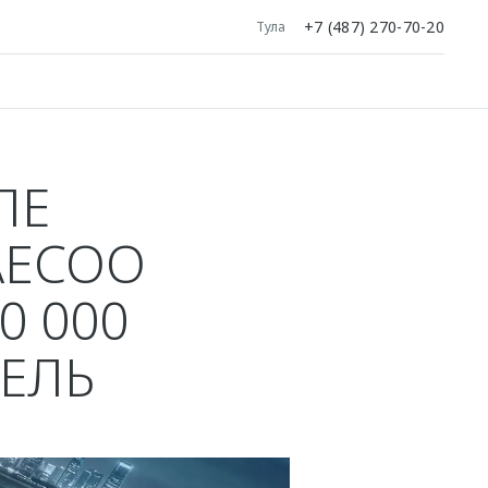
+7 (487) 270-70-20
Тула
ЛЕ
AECOO
0 000
ЕЛЬ