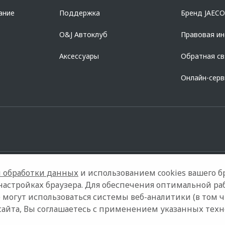
ание
Поддержка
Бренд JAEC
O&J Автоклуб
Правовая и
Аксессуары
Обратная св
Онлайн-сер
 обработки данных
и использованием cookies вашего бр
настройках браузера. Для обеспечения оптимальной ра
 могут использоваться системы веб-аналитики (в том 
Контакты
Правовая информация
сайта, Вы соглашаетесь с применением указанных тех