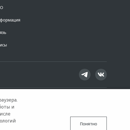
OO
нформация
язь
висы
аузера.
боты и
числе
Google Play
App Store
нологий
Понятно