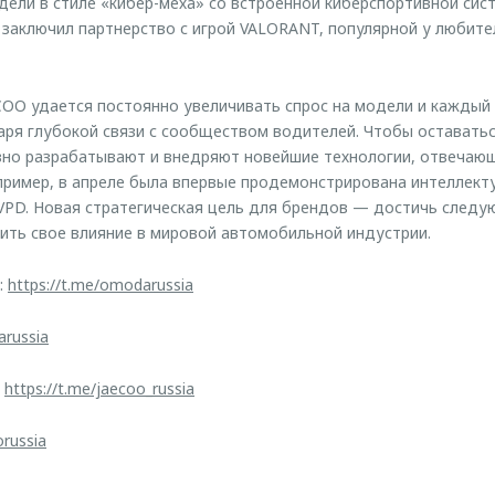
дели в стиле «кибер-меха» со встроенной киберспортивной сист
заключил партнерство с игрой VALORANT, популярной у любите
OO удается постоянно увеличивать спрос на модели и каждый 
ря глубокой связи с сообществом водителей. Чтобы оставатьс
но разрабатывают и внедряют новейшие технологии, отвечающ
пример, в апреле была впервые продемонстрирована интеллект
VPD. Новая стратегическая цель для брендов — достичь след
пить свое влияние в мировой автомобильной индустрии.
:
https://t.me/omodarussia
arussia
:
https://t.me/jaecoo_russia
orussia