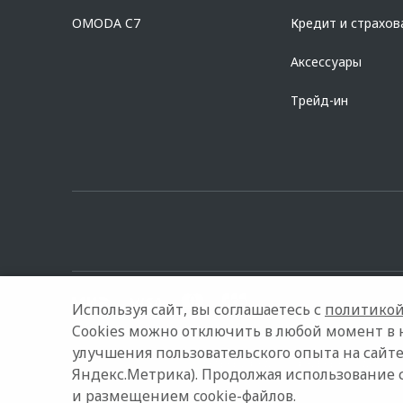
Предложение ограничено и не является публичной офертой.
OMODA C7
Кредит и страхов
Аксессуары
Трейд-ин
Используя сайт, вы соглашаетесь с
политикой
Cookies можно отключить в любой момент в 
улучшения пользовательского опыта на сайте
© 2026 Автокласс
Модельный ряд
Архивные модели
Яндекс.Метрика). Продолжая использование 
и размещением cookie-файлов.