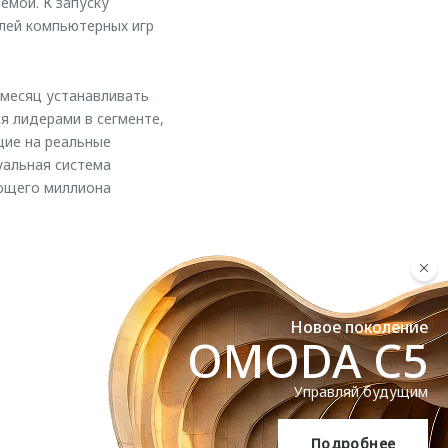
емой. К запуску
лей компьютерных игр
месяц устанавливать
я лидерами в сегменте,
ие на реальные
уальная система
ующего миллиона
Новое поколение
OMODA C5
Управляй будущим
Подробнее