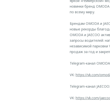
яркой «геймерской» мо
новинки бренд OMODA 
по всему миру.
Брендам OMODA и JAEC
новые рекорды благода
OMODA и JAECOO актив
запросы водителей: на
независимой парковки 
продаж за год и закре
Telegram-канал OMODA
VK:
https://vk.com/omod
Telegram-канал JAECOO
VK:
https://vk.com/jaeco