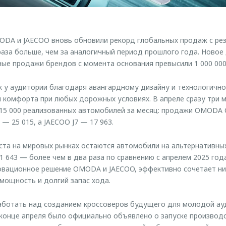
ODA и JAECOO вновь обновили рекорд глобальных продаж с рез
 раза больше, чем за аналогичный период прошлого года. Новое
ные продажи брендов с момента основания превысили 1 000 00
у аудитории благодаря авангардному дизайну и технологично
и комфорта при любых дорожных условиях. В апреле сразу три
15 000 реализованных автомобилей за месяц: продажи OMODA C
 — 25 015, а JAECOO J7 — 17 963.
та на мировых рынках остаются автомобили на альтернативных
1 643 — более чем в два раза по сравнению с апрелем 2025 год
овационное решение OMODA и JAECOO, эффективно сочетает ни
ю мощность и долгий запас хода.
ботать над созданием кроссоверов будущего для молодой ау
в конце апреля было официально объявлено о запуске произво