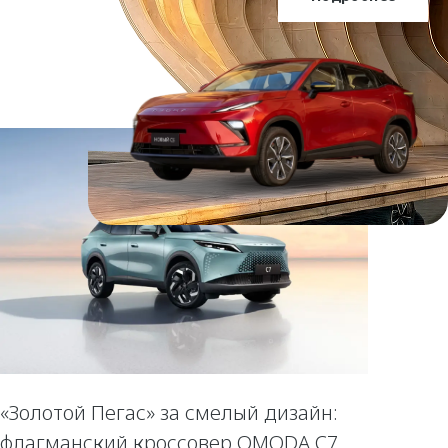
OMODA C5
«Золотой Пегас» за смелый дизайн:
флагманский кроссовер OMODA C7