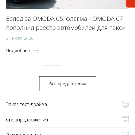
Вслед за OMODA C5: флагман OMODA C7
С
пополнил реестр автомобилей для такси
п
а
31 июля 2026
5 
Подробнее
По
Все предложения
Заказ тест-драйва
Спецпредложения