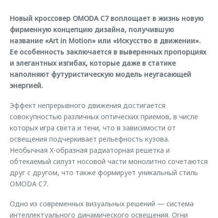
Страхование
Руководства по эксплуатации
Обратная связь
Новый кроссовер OMODA C7 воплощает в жизнь новую
Кредитный калькулятор
Клиентская поддержка
фирменную концепцию дизайна, получившую
название «Art in Motion» или «Искусство в движении».
Аксессуары
O&J Автоклуб
Ее особенность заключается в выверенных пропорциях
Одежда и сувениры
Клуб владельцев OMODA
и элегантных изгибах, которые даже в статике
наполняют футуристическую модель неугасающей
Оригинальные аксессуары
Приложение O&J
энергией.
Запчасти
Аксессуары
Эффект непрерывного движения достигается
Трейд-ин
Одежда и сувениры
совокупностью различных оптических приемов, в числе
Калькулятор трейд-ин
Оригинальные аксессуары
которых игра света и тени, что в зависимости от
освещения подчеркивает рельефность кузова.
Запчасти
Необычная X-образная радиаторная решетка и
обтекаемый силуэт носовой части монолитно сочетаются
друг с другом, что также формирует уникальный стиль
OMODA C7.
Одно из современных визуальных решений — система
интеллектуального динамического освещения. Огни