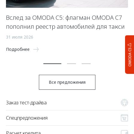
Вслед за OMODA C5: флагман OMODA C7
С
пополнил реестр автомобилей для такси
п
а
31 июля 2026
5 
Подробнее
OMODA C5
По
Все предложения
Заказ тест-драйва
Спецпредложения
Расчет кредита