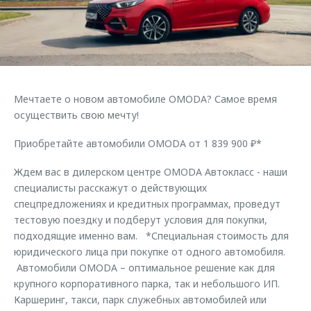
Страхование
Руководства по эксплуатации
Обратная связь
Кредитный калькулятор
Клиентская поддержка
Аксессуары
O&J Автоклуб
Одежда и сувениры
Клуб владельцев OMODA
Мечтаете о новом автомобиле OMODA? Самое время
Оригинальные аксессуары
Приложение O&J
осуществить свою мечту!
Запчасти
Аксессуары
Приобретайте автомобили OMODA от 1 839 900 ₽*
Трейд-ин
Одежда и сувениры
Ждем вас в дилерском центре OMODA Автокласс - наши
Калькулятор трейд-ин
Оригинальные аксессуары
специалисты расскажут о действующих
Запчасти
спецпредложениях и кредитных программах, проведут
тестовую поездку и подберут условия для покупки,
подходящие именно вам. *Специальная стоимость для
юридического лица при покупке от одного автомобиля.
Автомобили OMODA – оптимальное решение как для
крупного корпоративного парка, так и небольшого ИП.
Каршеринг, такси, парк служебных автомобилей или