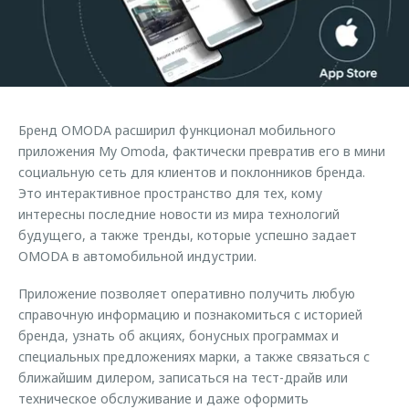
Страхование
Руководства по эксплуатации
Обратная связь
Кредитный калькулятор
Клиентская поддержка
Аксессуары
O&J Автоклуб
Одежда и сувениры
Клуб владельцев OMODA
Бренд OMODA расширил функционал мобильного
Оригинальные аксессуары
Приложение O&J
приложения My Omoda, фактически превратив его в мини
Запчасти
социальную сеть для клиентов и поклонников бренда.
Аксессуары
Это интерактивное пространство для тех, кому
Трейд-ин
Одежда и сувениры
интересны последние новости из мира технологий
будущего, а также тренды, которые успешно задает
Калькулятор трейд-ин
Оригинальные аксессуары
OMODA в автомобильной индустрии.
Запчасти
Приложение позволяет оперативно получить любую
справочную информацию и познакомиться с историей
бренда, узнать об акциях, бонусных программах и
специальных предложениях марки, а также связаться с
ближайшим дилером, записаться на тест-драйв или
техническое обслуживание и даже оформить