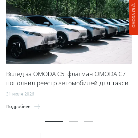
OMODA C5
Вслед за OMODA C5: флагман OMODA C7
С
пополнил реестр автомобилей для такси
п
а
31 июля 2026
5 
Подробнее
По