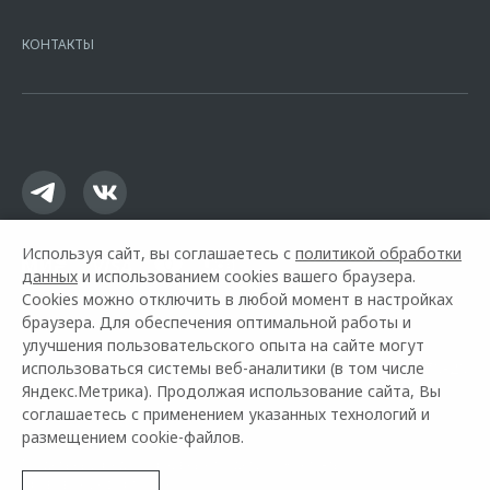
7728168971 ОГРН 1027700067328 место нахождение 107078, г.
Москва, ул. Каланчевская, д. 27. Ген.лицензия ЦБ РФ № 1326 от
КОНТАКТЫ
16.01.2015. Предложение ограничено и не является публичной
офертой.
Используя сайт, вы соглашаетесь с
политикой обработки
данных
и использованием cookies вашего браузера.
Cookies можно отключить в любой момент в настройках
браузера. Для обеспечения оптимальной работы и
улучшения пользовательского опыта на сайте могут
использоваться системы веб-аналитики (в том числе
Горячая линия OMODA:
+7 (487) 270-70-20
Яндекс.Метрика). Продолжая использование сайта, Вы
соглашаетесь с применением указанных технологий и
© 2026 Автокласс
размещением cookie-файлов.
Модельный ряд
Архивные модели
Контакты
Правовая информация