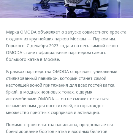
Страхование
Руководства по эксплуатации
Обратная связь
Кредитный калькулятор
Клиентская поддержка
Аксессуары
O&J Автоклуб
Марка OMODA объявляет о запуске совместного проекта
Одежда и сувениры
Клуб владельцев OMODA
с одним из крупнейших парков Москвы — Парком им.
Оригинальные аксессуары
Приложение O&J
Горького. С декабря 2023 года и на весь зимний сезон
OMODA станет официальным партнером самого
Запчасти
Аксессуары
большого катка в Москве.
Трейд-ин
Одежда и сувениры
В рамках партнерства OMODA открывает уникальный
Калькулятор трейд-ин
Оригинальные аксессуары
стилизованный павильон, который станет самой
настоящей зоной притяжения для всех гостей катка.
Запчасти
Яркий, в модных неоновых тонах, с двумя
автомобилями OMODA — он не сможет остаться
незамеченным для посетителей, которых ждет
множество приятных сюрпризов и активаций.
Помимо строительства павильона, предполагается
брендирование бортов катка и входных билетов