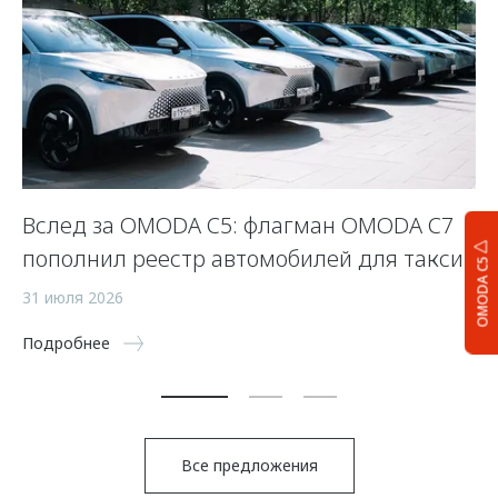
Вслед за OMODA C5: флагман OMODA C7
С
пополнил реестр автомобилей для такси
п
OMODA C5
а
31 июля 2026
5 
Подробнее
По
Все предложения