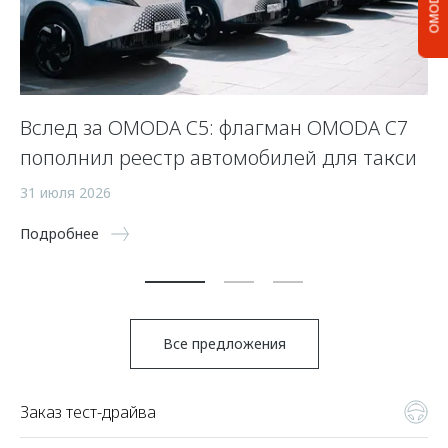
OMODA C5
Вслед за OMODA C5: флагман OMODA C7
С
пополнил реестр автомобилей для такси
п
а
31 июля 2026
5 
Подробнее
По
Все предложения
Заказ тест-драйва