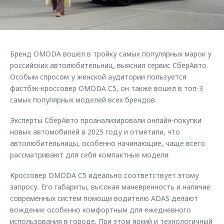
Страхование
Руководства по эксплуатации
Обратная связь
Кредитный калькулятор
Клиентская поддержка
Аксессуары
O&J Автоклуб
Бренд OMODA вошел в тройку самых популярных марок у
Одежда и сувениры
Клуб владельцев OMODA
российских автолюбительниц, выяснил сервис СберАвто.
Оригинальные аксессуары
Приложение O&J
Особым спросом у женской аудитории пользуется
фастбэк-кроссовер OMODA C5, он также вошел в топ-3
Запчасти
Аксессуары
самых популярных моделей всех брендов.
Трейд-ин
Одежда и сувениры
Эксперты СберАвто проанализировали онлайн-покупки
Калькулятор трейд-ин
Оригинальные аксессуары
новых автомобилей в 2025 году и отметили, что
автолюбительницы, особенно начинающие, чаще всего
Запчасти
рассматривают для себя компактные модели.
Кроссовер OMODA C5 идеально соответствует этому
запросу. Его габариты, высокая маневренность и наличие
современных систем помощи водителю ADAS делают
вождение особенно комфортным для ежедневного
использования в городе. При этом яркий и технологичный