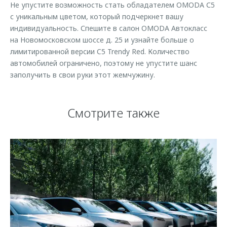
Не упустите возможность стать обладателем OMODA С5
Страхование
Руководства по эксплуатации
Обратная связь
с уникальным цветом, который подчеркнет вашу
Кредитный калькулятор
Клиентская поддержка
индивидуальность. Спешите в салон OMODA Автокласс
на Новомосковском шоссе д. 25 и узнайте больше о
Аксессуары
O&J Автоклуб
лимитированной версии C5 Trendy Red. Количество
Одежда и сувениры
Клуб владельцев OMODA
автомобилей ограничено, поэтому не упустите шанс
заполучить в свои руки этот жемчужину.
Оригинальные аксессуары
Приложение O&J
Запчасти
Аксессуары
Смотрите также
Трейд-ин
Одежда и сувениры
Калькулятор трейд-ин
Оригинальные аксессуары
Запчасти