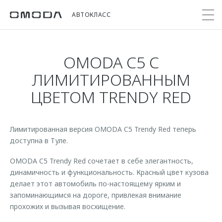
АВТОКЛАСС
OMODA C5 С
Покупателям
Мир OMODA
Владельцам
Модели
ЛИМИТИРОВАННЫМ
ЦВЕТОМ TRENDY RED
C5
Выбор и покупка
Сервис
О бренде
от 2 299 000 ₽*
Сравнить комплектации
Записаться на сервис
Новости
Записаться на тест-драйв
Кузовной ремонт
Лимитированная версия OMODA C5 Trendy Red теперь
Онлайн-сервисы
C7
доступна в Туле.
Cпецпредложения
Сервисные акции
Приложение O&J
от 2 739 000 ₽*
Прайс-листы
OMODA C5 Trendy Red сочетает в себе элегантность,
Поддержка
Клуб владельцев OMODA
динамичность и функциональность. Красный цвет кузова
OMODA Лизинг
Помощь на дороге
делает этот автомобиль по-настоящему ярким и
Бренд JAECOO
запоминающимся на дороге, привлекая внимание
Кредит и страхование
Гарантия
прохожих и вызывая восхищение.
Правовая информация
Кредитные программы
Дополнительная техническая поддержка