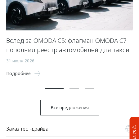
Вслед за OMODA C5: флагман OMODA C7
С
пополнил реестр автомобилей для такси
п
а
31 июля 2026
5 
Подробнее
По
Все предложения
Заказ тест-драйва