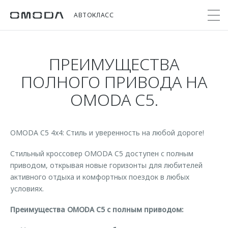
АВТОКЛАСС
ПРЕИМУЩЕСТВА
Покупателям
Мир OMODA
Владельцам
Модели
ПОЛНОГО ПРИВОДА НА
OMODA C5.
C5
Выбор и покупка
Сервис
О бренде
от 2 299 000 ₽*
Сравнить комплектации
Записаться на сервис
Новости
Записаться на тест-драйв
Кузовной ремонт
OMODA C5 4x4: Стиль и уверенность на любой дороге!
Онлайн-сервисы
C7
Cпецпредложения
Сервисные акции
Стильный кроссовер OMODA C5 доступен с полным
Приложение O&J
от 2 739 000 ₽*
Прайс-листы
приводом, открывая новые горизонты для любителей
Поддержка
Клуб владельцев OMODA
активного отдыха и комфортных поездок в любых
OMODA Лизинг
Помощь на дороге
условиях.
Бренд JAECOO
Кредит и страхование
Гарантия
Преимущества OMODA C5 с полным приводом:
Правовая информация
Кредитные программы
Дополнительная техническая поддержка