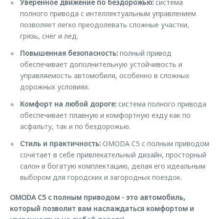
Уверенное движение по бездорожью:
система
Страхование
Руководства по эксплуатации
Обратная связь
полного привода с интеллектуальным управлением
Кредитный калькулятор
Клиентская поддержка
позволяет легко преодолевать сложные участки,
грязь, снег и лед.
Аксессуары
O&J Автоклуб
Повышенная безопасность:
полный привод
Одежда и сувениры
Клуб владельцев OMODA
обеспечивает дополнительную устойчивость и
Оригинальные аксессуары
Приложение O&J
управляемость автомобиля, особенно в сложных
дорожных условиях.
Запчасти
Аксессуары
Комфорт на любой дороге:
система полного привода
Трейд-ин
Одежда и сувениры
обеспечивает плавную и комфортную езду как по
асфальту, так и по бездорожью.
Калькулятор трейд-ин
Оригинальные аксессуары
Запчасти
Стиль и практичность:
OMODA C5 с полным приводом
сочетает в себе привлекательный дизайн, просторный
салон и богатую комплектацию, делая его идеальным
выбором для городских и загородных поездок.
OMODA C5 с полным приводом - это автомобиль,
который позволит вам наслаждаться комфортом и