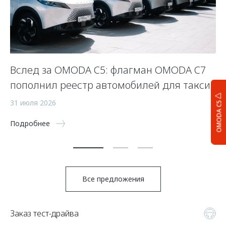
Вслед за OMODA C5: флагман OMODA C7
С
пополнил реестр автомобилей для такси
п
а
31 июля 2026
OMODA C5
5 
Подробнее
По
Все предложения
Заказ тест-драйва