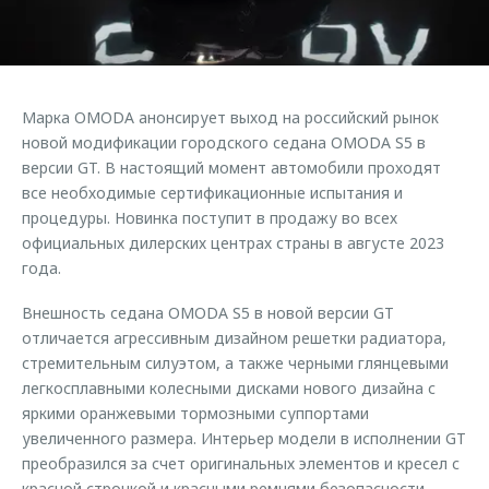
Страхование
Руководства по эксплуатации
Обратная связь
Кредитный калькулятор
Клиентская поддержка
Аксессуары
O&J Автоклуб
Марка OMODA анонсирует выход на российский рынок
Одежда и сувениры
Клуб владельцев OMODA
новой модификации городского седана OMODA S5 в
Оригинальные аксессуары
Приложение O&J
версии GT. В настоящий момент автомобили проходят
все необходимые сертификационные испытания и
Запчасти
Аксессуары
процедуры. Новинка поступит в продажу во всех
официальных дилерских центрах страны в августе 2023
Трейд-ин
Одежда и сувениры
года.
Калькулятор трейд-ин
Оригинальные аксессуары
Внешность седана OMODA S5 в новой версии GT
Запчасти
отличается агрессивным дизайном решетки радиатора,
стремительным силуэтом, а также черными глянцевыми
легкосплавными колесными дисками нового дизайна с
яркими оранжевыми тормозными суппортами
увеличенного размера. Интерьер модели в исполнении GT
преобразился за счет оригинальных элементов и кресел с
красной строчкой и красными ремнями безопасности.