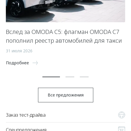
Вслед за OMODA C5: флагман OMODA C7
С
пополнил реестр автомобилей для такси
п
а
31 июля 2026
5 
Подробнее
По
Все предложения
Заказ тест-драйва
Спецпредложения