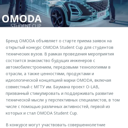
Страхование
Руководства по эксплуатации
Обратная связь
Кредитный калькулятор
Клиентская поддержка
Аксессуары
O&J Автоклуб
Одежда и сувениры
Клуб владельцев OMODA
Бренд OMODA объявляет о старте приема заявок на
Оригинальные аксессуары
Приложение O&J
открытый конкурс OMODA Student Cup для студентов
Запчасти
технических вузов. В рамках проведения мероприятия
Аксессуары
состоится знакомство будущих инженеров с
Трейд-ин
Одежда и сувениры
автомобилестроением, передовыми технологиями в
отрасли, а также ценностями, продуктами и
Калькулятор трейд-ин
Оригинальные аксессуары
идеологической концепцией марки OMODA, включая
Запчасти
совместный с МГТУ им. Баумана проект O-LAB,
призванный стимулировать и поддерживать развитие
технической мысли у перспективных специалистов, в том
числе с помощью различных активностей, первой из
которых и стал OMODA Student Cup.
В конкурсе могут участвовать совершеннолетние