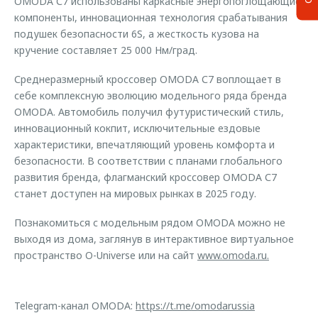
OMODA С7 использованы каркасные энергопоглощающие
компоненты, инновационная технология срабатывания
подушек безопасности 6S, а жесткость кузова на
кручение составляет 25 000 Нм/град.
Среднеразмерный кроссовер OMODA С7 воплощает в
себе комплексную эволюцию модельного ряда бренда
OMODA. Автомобиль получил футуристический стиль,
инновационный кокпит, исключительные ездовые
характеристики, впечатляющий уровень комфорта и
безопасности. В соответствии с планами глобального
развития бренда, флагманский кроссовер OMODA С7
станет доступен на мировых рынках в 2025 году.
Познакомиться с модельным рядом OMODA можно не
выходя из дома, заглянув в интерактивное виртуальное
пространство O-Universe или на сайт
www.omoda.ru.
Telegram-канал OMODA:
https://t.me/omodarussia