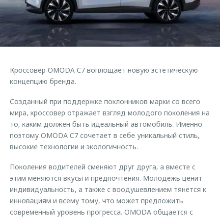
Страхование
Руководства по эксплуатации
Обратная связь
Кредитный калькулятор
Клиентская поддержка
Аксессуары
O&J Автоклуб
Одежда и сувениры
Клуб владельцев OMODA
Кроссовер OMODA С7 воплощает новую эстетическую
Оригинальные аксессуары
Приложение O&J
концепцию бренда.
Запчасти
Аксессуары
Созданный при поддержке поклонников марки со всего
Трейд-ин
мира, кроссовер отражает взгляд молодого поколения на
Одежда и сувениры
то, каким должен быть идеальный автомобиль. Именно
Калькулятор трейд-ин
Оригинальные аксессуары
поэтому OMODA С7 сочетает в себе уникальный стиль,
Запчасти
высокие технологии и экологичность.
Поколения водителей сменяют друг друга, а вместе с
этим меняются вкусы и предпочтения. Молодежь ценит
индивидуальность, а также с воодушевлением тянется к
инновациям и всему тому, что может предложить
современный уровень прогресса. OMODA общается с