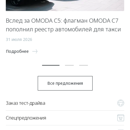
Вслед за OMODA C5: флагман OMODA C7
С
пополнил реестр автомобилей для такси
п
а
31 июля 2026
5 
Подробнее
По
Все предложения
Заказ тест-драйва
Спецпредложения